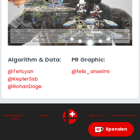
Algorithm & Data:
PR Graphic:
@TehLyan
@felix_anselmi
@KeplerSsb
@RohanDoge
Rückmeldungen &
Kontakt
Impressum
Datenschutzhinweise
Fragen
Spenden