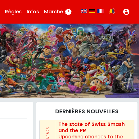
Règles
Infos
Marché
new_releases
account_circle
DERNIÈRES NOUVELLES
The state of Swiss Smash
and the PR
16.08.25
Upcoming changes to the