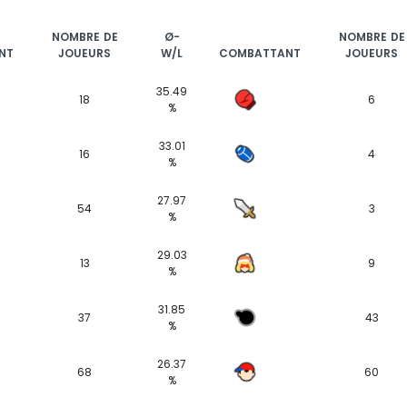
NOMBRE DE
Ø-
NOMBRE DE
NT
JOUEURS
W/L
COMBATTANT
JOUEURS
35.49
18
6
%
33.01
16
4
%
27.97
54
3
%
29.03
13
9
%
31.85
37
43
%
26.37
68
60
%