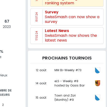
ranking system
Survey
01.07.24
SwissSmash can now show a
67
survey
2023
Latest News
17.02.24
SwissSmash now shows the
latest news
 %
e
PROCHAINS TOURNOIS
12 août
MM Bi-Weekly #73
vieux
eLS - Weekly #8
14 août
hosted by Oasis Bar
BRE DE
UEURS
Town and Züri
15 août
(Monthly) #9
2