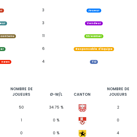
3
er
Joueur
3
neur
Vendeur
11
 contenu
Streamer
6
ner
Responsable d'équipe
4
e news
TO
NOMBRE DE
NOMBRE DE
JOUEURS
Ø-W/L
CANTON
JOUEURS
50
34.75 %
2
1
0 %
0
0
0 %
4