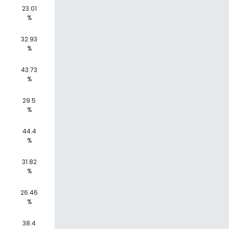
23.01
%
32.93
%
43.73
%
29.5
%
44.4
%
31.82
%
26.46
%
38.4