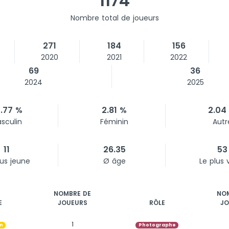
1174
Nombre total de joueurs
271
184
156
2020
2021
2022
69
36
2024
2025
.77 %
2.81 %
2.04
sculin
Féminin
Autr
11
26.35
53
lus jeune
Ø âge
Le plus 
NOMBRE DE
NOM
E
JOUEURS
RÔLE
JO
1
n
Photographe