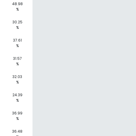
48.98
%
30.25
%
37.61
%
31.57
%
32.03
%
24.39
%
36.99
%
36.48