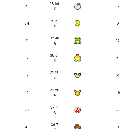
28.69
15
5
%
29.51
64
9
%
32.98
21
32
%
35.61
5
19
%
21.45
17
14
%
29.26
12
49
%
37.14
20
22
%
36.7
41
8