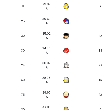
29.07
8
9
%
30.63
25
36
%
35.02
30
12
%
34.76
30
33
%
38.02
24
22
%
29.96
40
16
%
29.67
75
12
%
42.83
20
4