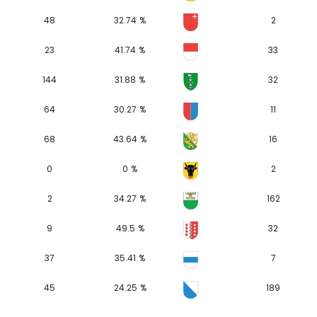
48
32.74 %
2
23
41.74 %
33
144
31.88 %
32
64
30.27 %
11
68
43.64 %
16
0
0 %
2
2
34.27 %
162
9
49.5 %
32
37
35.41 %
7
45
24.25 %
189