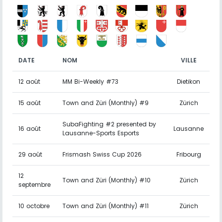
DATE
NOM
VILLE
12 août
MM Bi-Weekly #73
Dietikon
15 août
Town and Züri (Monthly) #9
Zürich
SubaFighting #2 presented by
16 août
Lausanne
Lausanne-Sports Esports
29 août
Frismash Swiss Cup 2026
Fribourg
12
Town and Züri (Monthly) #10
Zürich
septembre
10 octobre
Town and Züri (Monthly) #11
Zürich