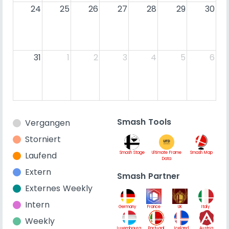
24
25
26
27
28
29
30
31
1
2
3
4
5
6
Smash Tools
Vergangen
Storniert
Laufend
Smash Stage
Ultimate Frame
Smash Map
Data
Extern
Smash Partner
Externes Weekly
Intern
Germany
France
UK
Italy
Weekly
Luxembourg
Portugal
Iceland
Austria