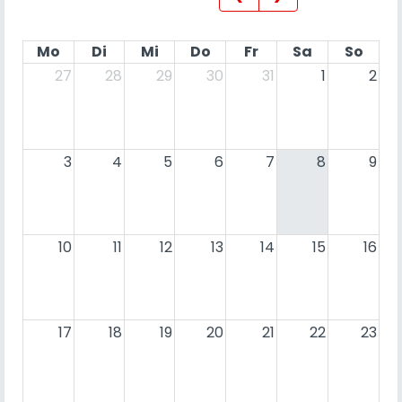
Mo
Di
Mi
Do
Fr
Sa
So
27
28
29
30
31
1
2
3
4
5
6
7
8
9
10
11
12
13
14
15
16
17
18
19
20
21
22
23