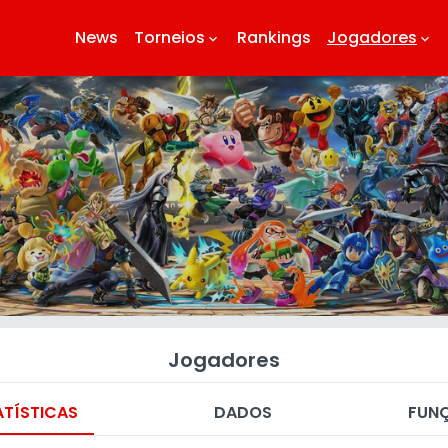
News
Torneios
Rankings
Jogadores
keyboard_arrow_down
keyboard_arrow_down
Jogadores
ATÍSTICAS
DADOS
FUN