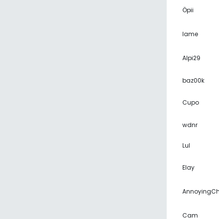
Öpii
lame
Alpi29
baz00k
Cupo
wdnr
Lul
Elay
AnnoyingC
Cam