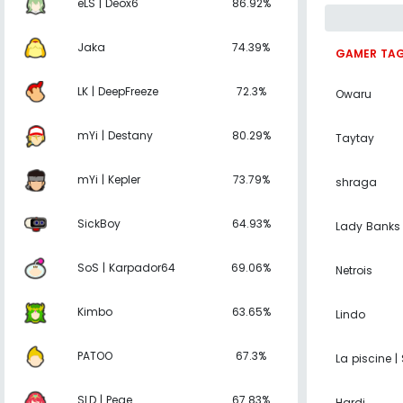
eLS | Deox6
86.92%
Jaka
74.39%
GAMER TA
LK | DeepFreeze
72.3%
Owaru
mYi | Destany
80.29%
Taytay
mYi | Kepler
73.79%
shraga
SickBoy
64.93%
Lady Banks
SoS | Karpador64
69.06%
Netrois
Kimbo
63.65%
Lindo
PATOO
67.3%
La piscine | 
SLD | Pege
67.83%
Hardi