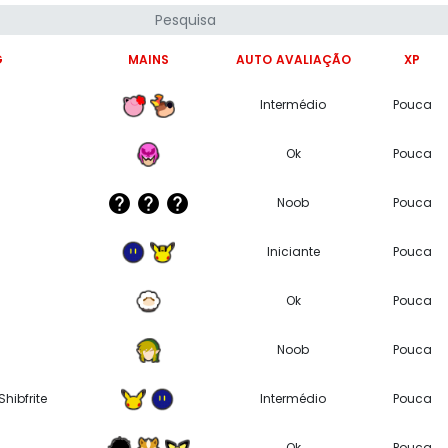
G
MAINS
AUTO AVALIAÇÃO
XP
Intermédio
Pouca
Ok
Pouca
Noob
Pouca
Iniciante
Pouca
Ok
Pouca
Noob
Pouca
Shibfrite
Intermédio
Pouca
Ok
Pouca