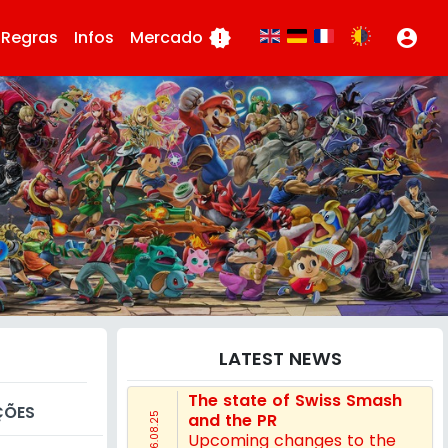
Regras
Infos
Mercado
new_releases
account_circle
LATEST NEWS
The state of Swiss Smash
ÇÕES
and the PR
16.08.25
Upcoming changes to the