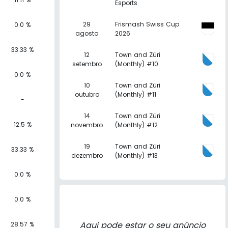
Esports
29
Frismash Swiss Cup
0.0 %
agosto
2026
33.33 %
12
Town and Züri
setembro
(Monthly) #10
0.0 %
10
Town and Züri
outubro
(Monthly) #11
-
14
Town and Züri
12.5 %
novembro
(Monthly) #12
19
Town and Züri
33.33 %
dezembro
(Monthly) #13
0.0 %
0.0 %
Aqui pode estar o seu anúncio
28.57 %