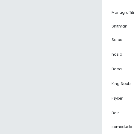
Manugraffiti
Shitman
Saloc
haslo
Baba
King Noob
Pzyken
Bair
somedude