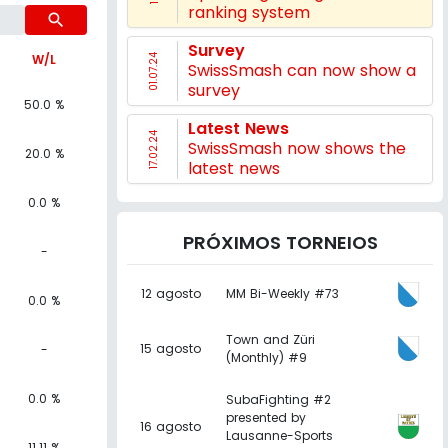
ranking system
search
Survey
W/L
01.07.24
SwissSmash can now show a
survey
50.0 %
Latest News
17.02.24
SwissSmash now shows the
20.0 %
latest news
0.0 %
PRÓXIMOS TORNEIOS
-
12 agosto
MM Bi-Weekly #73
0.0 %
Town and Züri
15 agosto
-
(Monthly) #9
0.0 %
SubaFighting #2
presented by
16 agosto
Lausanne-Sports
11.11 %