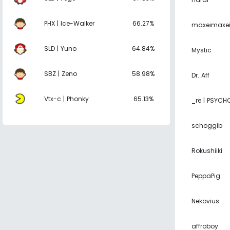
PHX | Ice-Walker
66.27%
maxeimaxei
SLD | Yuno
64.84%
Mystic
SBZ | Zeno
58.98%
Dr. Aff
Vtx-c | Phonky
65.13%
_re | PSYCH
schoggib
Rokushiiki
PeppaPig
Nekovius
affroboy