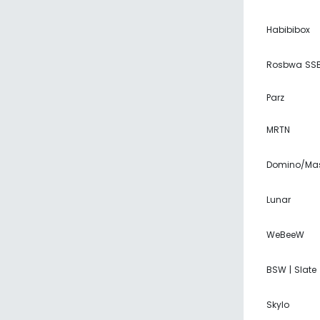
Habibibox
Rosbwa SS
Parz
MRTN
Domino/Mas
Lunar
WeBeeW
BSW | Slate
Skylo