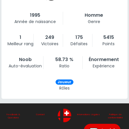
1995
Homme
Année de naissance
Genre
1
249
175
5415
Meilleur rang
Victoires
Défaites
Points
Noob
58.73 %
Énormement
Auto-évaluation
Ratio
Expérience
Joueur
Rôles
Feedback &
Contact
Informations Légales
Politique de
Questions
confidentialité