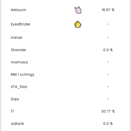
Arkiryum
16.67 %
EyeofEnder
-
mihail
-
Starrider
0.0 %
momosa
-
MM | schnigy
-
XTA_Silol
-
Doja
-
17
30.77 %
adtank
0.0 %