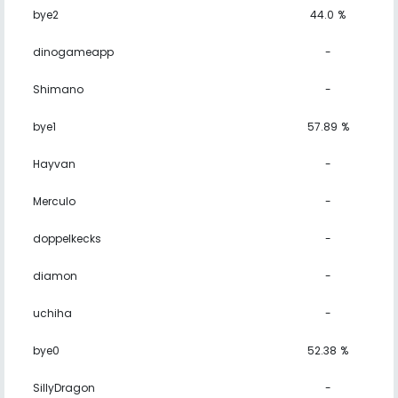
bye2
44.0 %
dinogameapp
-
Shimano
-
bye1
57.89 %
Hayvan
-
Merculo
-
doppelkecks
-
diamon
-
uchiha
-
bye0
52.38 %
SillyDragon
-