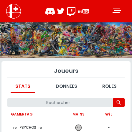
Joueurs
STATS
DONNÉES
RÔLES
search
GAMERTAG
MAINS
W/L
_re | PSYCHOS_re
-