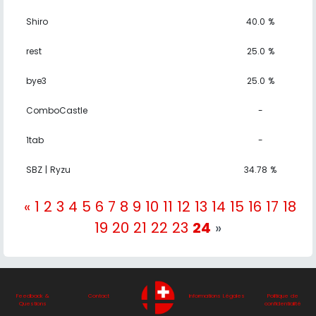
Shiro
40.0 %
rest
25.0 %
bye3
25.0 %
ComboCastle
-
1tab
-
SBZ | Ryzu
34.78 %
«
1
2
3
4
5
6
7
8
9
10
11
12
13
14
15
16
17
18
19
20
21
22
23
24
»
Feedback &
Contact
Informations Légales
Politique de
Questions
confidentialité