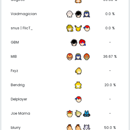
Voidmagician
0.0 %
snus | FlicT_
0.0 %
GBM
-
MIB
36.67 %
Fxyz
-
Bendrig
20.0 %
Delplayer
-
Joe Mama
-
blurry
50.0 %