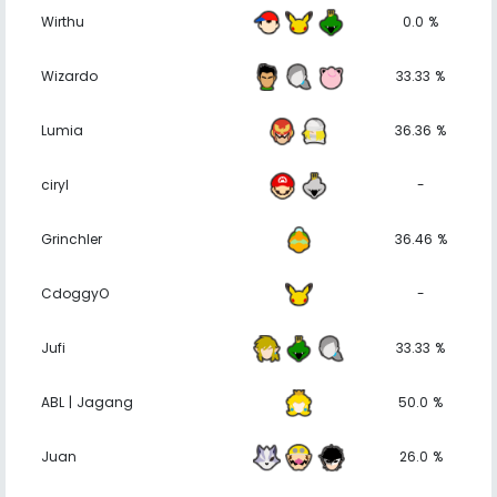
Wirthu
0.0 %
Wizardo
33.33 %
Lumia
36.36 %
ciryl
-
Grinchler
36.46 %
CdoggyO
-
Jufi
33.33 %
ABL | Jagang
50.0 %
Juan
26.0 %