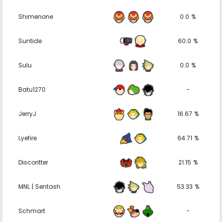
Shimenone
0.0 %
Suntide
60.0 %
Sulu
0.0 %
Batu1270
-
JerryJ
16.67 %
Lyefire
64.71 %
Discoritter
21.15 %
MNL | Sentash
53.33 %
Schmart
-