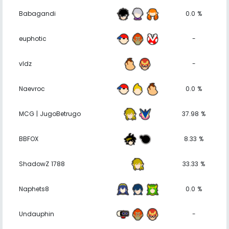
Babagandi
0.0 %
euphotic
-
vldz
-
Naevroc
0.0 %
MCG | JugoBetrugo
37.98 %
BBFOX
8.33 %
ShadowZ 1788
33.33 %
Naphets8
0.0 %
Undauphin
-