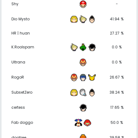
Shy
-
Dio Mysto
41.94 %
HR | huan
27.27 %
K.Roolspam
0.0 %
Ultrana
0.0 %
RogoR
26.67 %
SubsetZero
38.24 %
certess
17.65 %
Fab doggo
50.0 %
dogtree
39.58 %