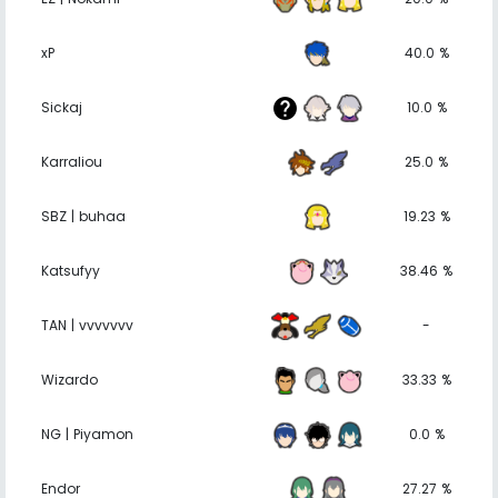
xP
40.0 %
Sickaj
10.0 %
Karraliou
25.0 %
SBZ | buhaa
19.23 %
Katsufyy
38.46 %
TAN | vvvvvvv
-
Wizardo
33.33 %
NG | Piyamon
0.0 %
Endor
27.27 %