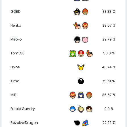
GQBD
33.33 %
Nenko
28.57 %
Miroko
29.79 %
TomLOL
50.0 %
Ervoe
40.74 %
Kimo
51.61 %
MIB
36.67 %
Purple Gundry
0.0 %
RevolverDragon
22.22 %