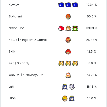
KevKev
10.34 %
Spitgreni
50.0 %
NCvV-Coni
33.33 %
KoG‘s | KingdomOfGames
25.42 %
SHIN
12.5 %
420 | Spländy
10.0 %
ODA LVL | turkeyboy2012
64.71 %
Luki
18.18 %
LLDG
20.0 %