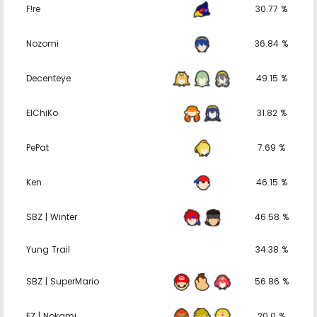
F!re
30.77 %
Nozomi
36.84 %
Decenteye
49.15 %
ElChiKo
31.82 %
PePat
7.69 %
Ken
46.15 %
SBZ | Winter
46.58 %
Yung Trail
34.38 %
SBZ | SuperMario
56.86 %
EZ | Nokami
20.0 %