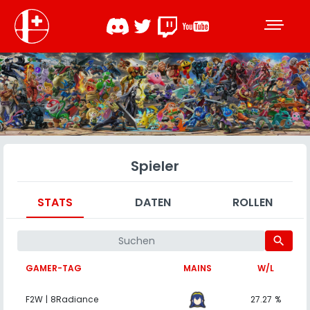
Spieler
STATS
DATEN
ROLLEN
search
GAMER-TAG
MAINS
W/L
F2W | 8Radiance
27.27 %