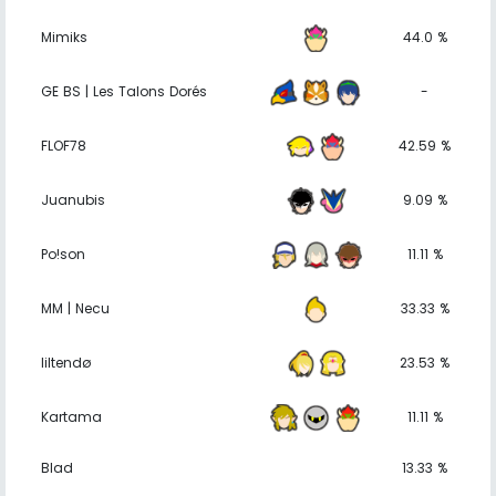
Mimiks
44.0 %
GE BS | Les Talons Dorés
-
FLOF78
42.59 %
Juanubis
9.09 %
Po!son
11.11 %
MM | Necu
33.33 %
liltendø
23.53 %
Kartama
11.11 %
Blad
13.33 %